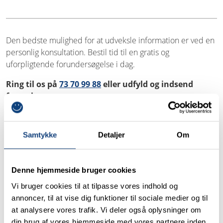
Den bedste mulighed for at udveksle information er ved en
personlig konsultation. Bestil tid til en gratis og
uforpligtende forundersøgelse i dag.
Ring til os på
73 70 99 88
eller udfyld og indsend
formularen.
Samtykke
Detaljer
Om
BESTIL TID TIL
FORUNDERSØGELSE
Denne hjemmeside bruger cookies
Vi bruger cookies til at tilpasse vores indhold og
Tak for din interesse i Tand & Teknik. Kontakt os
annoncer, til at vise dig funktioner til sociale medier og til
her vedrørende en gratis og uforpligtende
at analysere vores trafik. Vi deler også oplysninger om
konsultation
din brug af vores hjemmeside med vores partnere inden