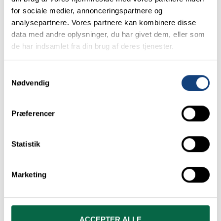
Navn
*
for sociale medier, annonceringspartnere og
analysepartnere. Vores partnere kan kombinere disse
data med andre oplysninger, du har givet dem, eller som
de har indsamlet fra din brug af deres tjenester.
Email
*
S
Nødvendig
a
Telefon
m
t
Præferencer
y
Jeg foretrækker at blive kontaktet på:
k
Telefon
Email
k
Statistik
e
Emne
v
Marketing
a
l
g
Besked
ACCEPTER ALLE