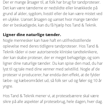
Der er mange årsager til, at folk har brug for tandproteser.
Det kan være tænderne er nedslidte eller knækkede på
grund af alder, sygdom, livsstil eller de kan være mistet ved
en ulykke. Uanset årsagen og uanset hvor mange tænder
der er beskadigede, kan du få hjælp hos Tand & Teknik.
Ligner dine naturlige tænder.
Nogle mennesker kan have haft en utilfredsstillende
oplevelse med deres tidligere tandproteser. Hos Tand &
Teknik råder vi over autoriserede kliniske tandteknikere,
der kan skabe proteser, der er meget behagelige, og som
ligner dine naturlige tænder. Du kan spise den mad, du har
lyst til og tale med dine venner med selvtillid. Nogle af de
proteser vi producerer, har endda den effekt, at de fylder
læbe- og kæbeområdet ud, så folk ser ud og føler sig 10 år
yngre.
Hos Tand & Teknik mener vi, at protesebærere skal være
sikre på alle aspekter af protesebrug, hele dagen, hver dag.